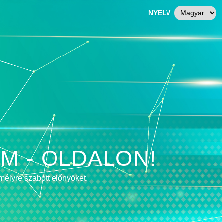
NYELV
M - OLDALON!
mélyre szabott előnyöket.