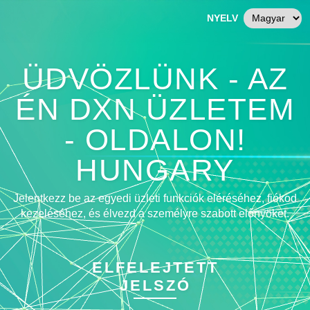
NYELV
ÜDVÖZLÜNK - AZ
ÉN DXN ÜZLETEM
- OLDALON!
HUNGARY
Jelentkezz be az egyedi üzleti funkciók eléréséhez, fiókod
kezeléséhez, és élvezd a személyre szabott előnyöket.
ELFELEJTETT
JELSZÓ