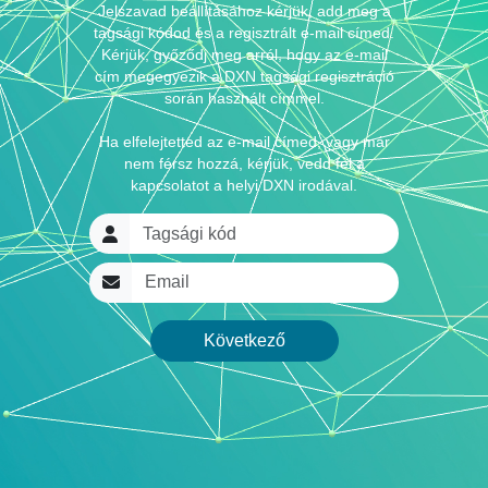
Jelszavad beállításához kérjük, add meg a
tagsági kódod és a regisztrált e-mail címed.
Kérjük, győződj meg arról, hogy az e-mail
cím megegyezik a DXN tagsági regisztráció
során használt címmel.
Ha elfelejtetted az e-mail címed, vagy már
nem férsz hozzá, kérjük, vedd fel a
kapcsolatot a helyi DXN irodával.
Tagsági kód
Email
Következő